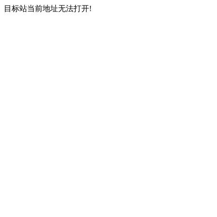
目标站当前地址无法打开!